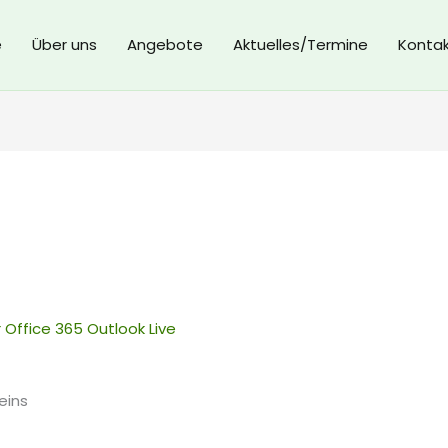
e
Über uns
Angebote
Aktuelles/Termine
Konta
r
Office 365
Outlook Live
eins