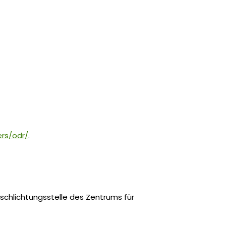
rs/odr/
.
lschlichtungsstelle des Zentrums für