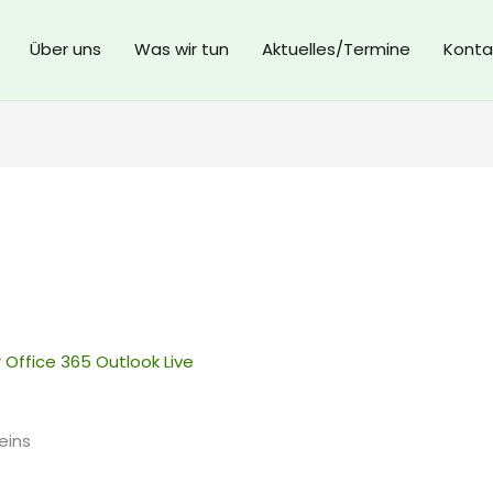
Über uns
Was wir tun
Aktuelles/Termine
Konta
r
Office 365
Outlook Live
eins