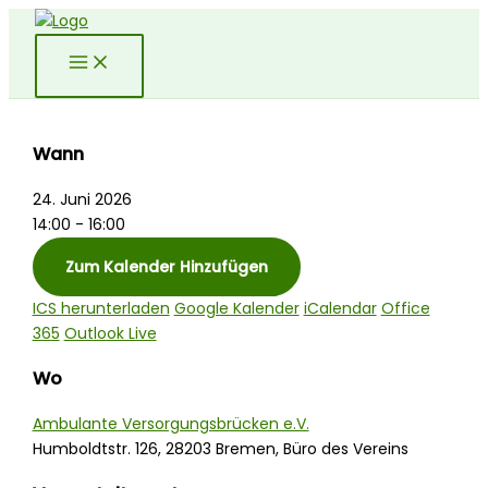
Zum
Inhalt
springen
Wann
24. Juni 2026
14:00 - 16:00
Zum Kalender Hinzufügen
ICS herunterladen
Google Kalender
iCalendar
Office
365
Outlook Live
Wo
Ambulante Versorgungsbrücken e.V.
Humboldtstr. 126, 28203 Bremen, Büro des Vereins