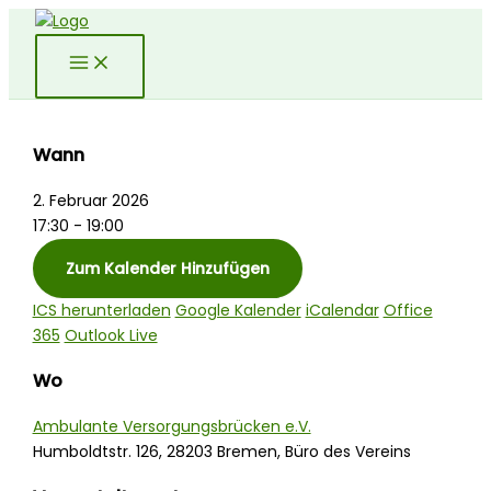
Zum
Inhalt
springen
Wann
2. Februar 2026
17:30 - 19:00
Zum Kalender Hinzufügen
ICS herunterladen
Google Kalender
iCalendar
Office
365
Outlook Live
Wo
Ambulante Versorgungsbrücken e.V.
Humboldtstr. 126, 28203 Bremen, Büro des Vereins